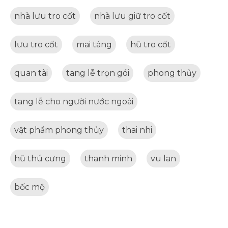
nhà lưu tro cốt
nhà lưu giữ tro cốt
lưu tro cốt
mai táng
hũ tro cốt
quan tài
tang lễ trọn gói
phong thủy
tang lễ cho người nước ngoài
vật phẩm phong thủy
thai nhi
hũ thú cưng
thanh minh
vu lan
bốc mộ