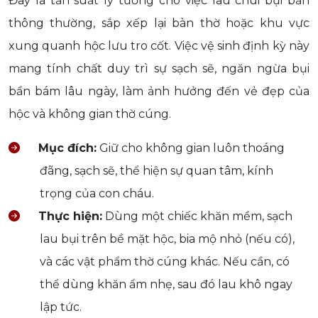
Đây là tần suất lý tưởng cho việc lau chùi bụi bẩn
thông thường, sắp xếp lại bàn thờ hoặc khu vực
xung quanh hộc lưu tro cốt. Việc vệ sinh định kỳ này
mang tính chất duy trì sự sạch sẽ, ngăn ngừa bụi
bẩn bám lâu ngày, làm ảnh hưởng đến vẻ đẹp của
hộc và không gian thờ cúng.
Mục đích:
Giữ cho không gian luôn thoáng
đãng, sạch sẽ, thể hiện sự quan tâm, kính
trọng của con cháu.
Thực hiện:
Dùng một chiếc khăn mềm, sạch
lau bụi trên bề mặt hộc, bia mộ nhỏ (nếu có),
và các vật phẩm thờ cúng khác. Nếu cần, có
thể dùng khăn ẩm nhẹ, sau đó lau khô ngay
lập tức.