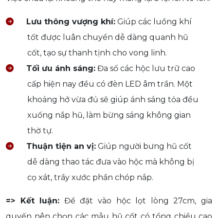
Lưu thông vượng khí:
Giúp các luồng khí
tốt được luân chuyển dễ dàng quanh hũ
cốt, tạo sự thanh tịnh cho vong linh.
Tối ưu ánh sáng:
Đa số các hộc lưu trữ cao
cấp hiện nay đều có đèn LED âm trần. Một
khoảng hở vừa đủ sẽ giúp ánh sáng tỏa đều
xuống nắp hũ, làm bừng sáng không gian
thờ tự.
Thuận tiện an vị:
Giúp người bưng hũ cốt
dễ dàng thao tác đưa vào hộc mà không bị
cọ xát, trầy xước phần chóp nắp.
=> Kết luận:
Để đặt vào hộc lọt lòng 27cm, gia
quyến nên chọn các mẫu hũ cốt có tổng chiều cao