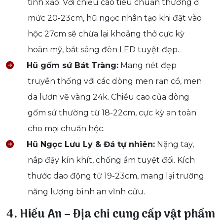
tinh xảo. Với chiều cao tiêu chuẩn thường ở
mức 20-23cm, hũ ngọc nhân tạo khi đặt vào
hộc 27cm sẽ chừa lại khoảng thở cực kỳ
hoàn mỹ, bắt sáng đèn LED tuyệt đẹp.
Hũ gốm sứ Bát Tràng:
Mang nét đẹp
truyền thống với các dòng men rạn cổ, men
da lươn vẽ vàng 24k. Chiều cao của dòng
gốm sứ thường từ 18-22cm, cực kỳ an toàn
cho mọi chuẩn hộc.
Hũ Ngọc Lưu Ly & Đá tự nhiên:
Nặng tay,
nắp đậy kín khít, chống ẩm tuyệt đối. Kích
thước dao động từ 19-23cm, mang lại trường
năng lượng bình an vĩnh cửu.
4. Hiếu An – Địa chỉ cung cấp vật phẩm