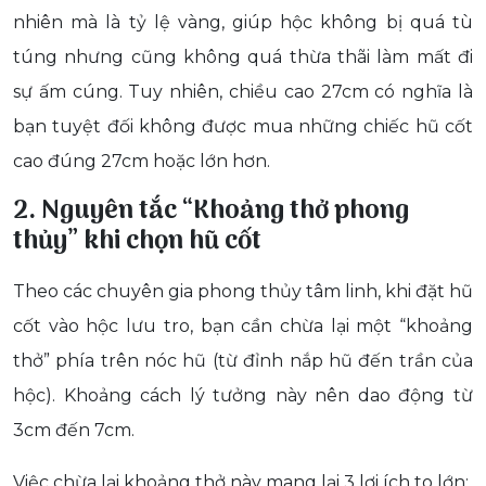
nhiên mà là tỷ lệ vàng, giúp hộc không bị quá tù
túng nhưng cũng không quá thừa thãi làm mất đi
sự ấm cúng. Tuy nhiên, chiều cao 27cm có nghĩa là
bạn tuyệt đối không được mua những chiếc hũ cốt
cao đúng 27cm hoặc lớn hơn.
2. Nguyên tắc “Khoảng thở phong
thủy” khi chọn hũ cốt
Theo các chuyên gia phong thủy tâm linh, khi đặt hũ
cốt vào hộc lưu tro, bạn cần chừa lại một “khoảng
thở” phía trên nóc hũ (từ đỉnh nắp hũ đến trần của
hộc). Khoảng cách lý tưởng này nên dao động từ
3cm đến 7cm.
Việc chừa lại khoảng thở này mang lại 3 lợi ích to lớn: