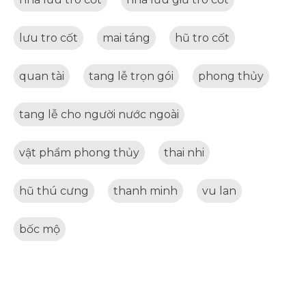
lưu tro cốt
mai táng
hũ tro cốt
quan tài
tang lễ trọn gói
phong thủy
tang lễ cho người nước ngoài
vật phẩm phong thủy
thai nhi
hũ thú cưng
thanh minh
vu lan
bốc mộ