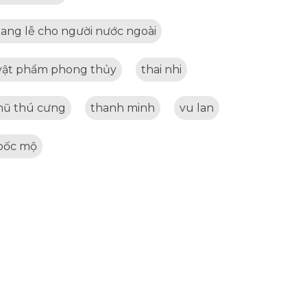
tang lễ cho người nước ngoài
vật phẩm phong thủy
thai nhi
hũ thú cưng
thanh minh
vu lan
bốc mộ