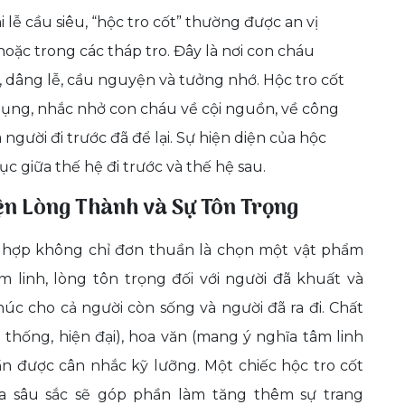
 lễ cầu siêu, “hộc tro cốt” thường được an vị
, hoặc trong các tháp tro. Đây là nơi con cháu
 dâng lễ, cầu nguyện và tưởng nhớ. Hộc tro cốt
hụng, nhắc nhở con cháu về cội nguồn, về công
 người đi trước đã để lại. Sự hiện diện của hộc
tục giữa thế hệ đi trước và thế hệ sau.
ện Lòng Thành và Sự Tôn Trọng
ù hợp không chỉ đơn thuần là chọn một vật phẩm
âm linh, lòng tôn trọng đối với người đã khuất và
c cho cả người còn sống và người đã ra đi. Chất
n thống, hiện đại), hoa văn (mang ý nghĩa tâm linh
n được cân nhắc kỹ lưỡng. Một chiếc hộc tro cốt
a sâu sắc sẽ góp phần làm tăng thêm sự trang