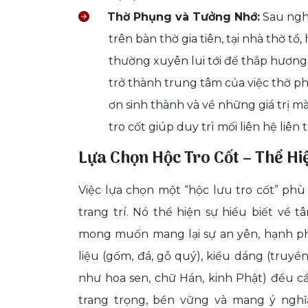
Thờ Phụng và Tưởng Nhớ:
Sau nghi
trên bàn thờ gia tiên, tại nhà thờ tổ
thường xuyên lui tới để thắp hương,
trở thành trung tâm của việc thờ p
ơn sinh thành và về những giá trị mà
tro cốt giúp duy trì mối liên hệ liên 
Lựa Chọn Hộc Tro Cốt – Thể Hi
Việc lựa chọn một “hộc lưu tro cốt” ph
trang trí. Nó thể hiện sự hiểu biết về t
mong muốn mang lại sự an yên, hạnh phú
liệu (gốm, đá, gỗ quý), kiểu dáng (truyề
như hoa sen, chữ Hán, kinh Phật) đều cầ
trang trọng, bền vững và mang ý nghĩ