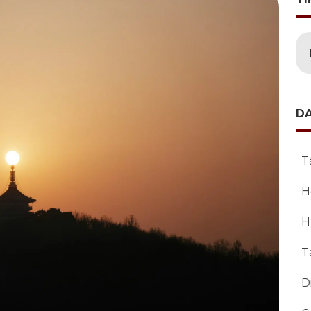
D
T
H
H
T
D