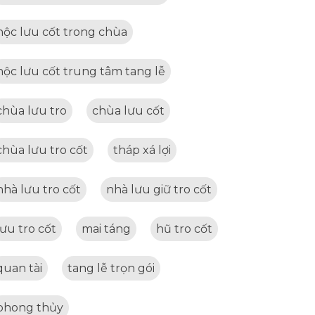
hộc lưu cốt trong chùa
hộc lưu cốt trung tâm tang lễ
chùa lưu tro
chùa lưu cốt
chùa lưu tro cốt
tháp xá lợi
nhà lưu tro cốt
nhà lưu giữ tro cốt
lưu tro cốt
mai táng
hũ tro cốt
quan tài
tang lễ trọn gói
phong thủy