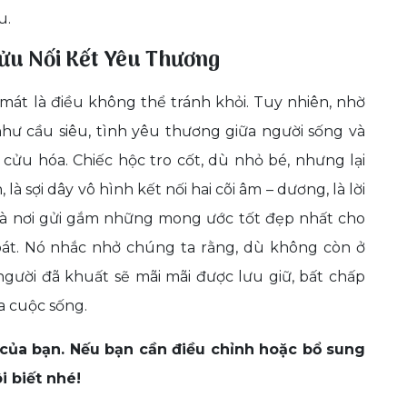
u.
Cửu Nối Kết Yêu Thương
át là điều không thể tránh khỏi. Tuy nhiên, nhờ
 như cầu siêu, tình yêu thương giữa người sống và
 cửu hóa. Chiếc hộc tro cốt, dù nhỏ bé, nhưng lại
à sợi dây vô hình kết nối hai cõi âm – dương, là lời
à là nơi gửi gắm những mong ước tốt đẹp nhất cho
oát. Nó nhắc nhở chúng ta rằng, dù không còn ở
gười đã khuất sẽ mãi mãi được lưu giữ, bất chấp
a cuộc sống.
 của bạn. Nếu bạn cần điều chỉnh hoặc bổ sung
i biết nhé!