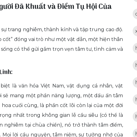
gười Đã Khuất và Điểm Tụ Hội Của
i sự trang nghiêm, thành kính và tập trung cao độ.
o cốt” đóng vai trò như một vật dẫn, một hiện thân
 sống có thể gửi gắm trọn vẹn tâm tư, tình cảm và
Linh:
iệt là văn hóa Việt Nam, vật dụng cá nhân, vật
ời sẽ mang một phần năng lượng, một dấu ấn tâm
 hoa cuối cùng, là phần cốt lõi còn lại của một đời
g trọng nhất trong không gian lễ cầu siêu (có thể là
tôn nghiêm tại chùa chiền), nó trở thành tâm điểm,
h. Mọi lời cầu nguyện, tâm niệm, sự tưởng nhớ của