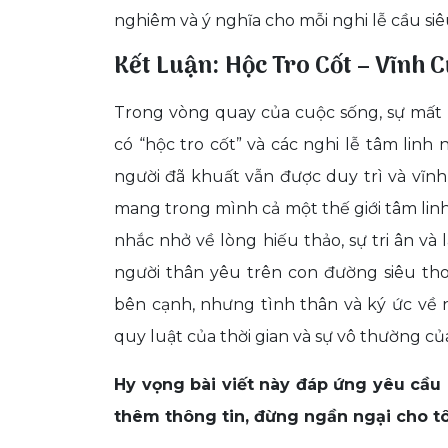
nghiêm và ý nghĩa cho mỗi nghi lễ cầu siê
Kết Luận: Hộc Tro Cốt – Vĩnh 
Trong vòng quay của cuộc sống, sự mất m
có “hộc tro cốt” và các nghi lễ tâm linh
người đã khuất vẫn được duy trì và vĩnh
mang trong mình cả một thế giới tâm linh, l
nhắc nhở về lòng hiếu thảo, sự tri ân v
người thân yêu trên con đường siêu th
bên cạnh, nhưng tình thân và ký ức về n
quy luật của thời gian và sự vô thường củ
Hy vọng bài viết này đáp ứng yêu cầu
thêm thông tin, đừng ngần ngại cho tô