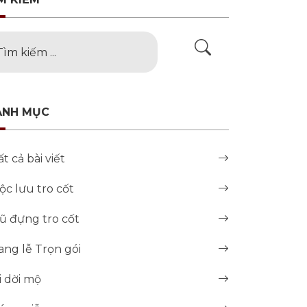
ANH MỤC
ất cả bài viết
ộc lưu tro cốt
ũ đựng tro cốt
ang lễ Trọn gói
i dời mộ