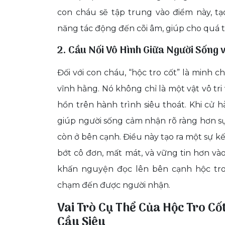
con cháu sẽ tập trung vào điểm này, 
năng tác động đến cõi âm, giúp cho quá tr
2. Cầu Nối Vô Hình Giữa Người Sống 
Đối với con cháu, “hộc tro cốt” là minh c
vĩnh hằng. Nó không chỉ là một vật vô tri
hồn trên hành trình siêu thoát. Khi cử h
giúp người sống cảm nhận rõ ràng hơn sự
còn ở bên cạnh. Điều này tạo ra một sự k
bớt cô đơn, mất mát, và vững tin hơn vào 
khấn nguyện đọc lên bên cạnh hộc tr
chạm đến được người nhận.
Vai Trò Cụ Thể Của Hộc Tro Cố
Cầu Siêu