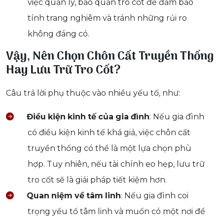
việc quản lý, bảo quản tro cốt để đảm bảo
tính trang nghiêm và tránh những rủi ro
không đáng có.
Vậy, Nên Chọn Chôn Cất Truyền Thống
Hay Lưu Trữ Tro Cốt?
Câu trả lời phụ thuộc vào nhiều yếu tố, như:
Điều
kiện
kinh
tế
của
gia
đình
: Nếu gia đình
có điều kiện kinh tế khá giả, việc chôn cất
truyền thống có thể là một lựa chọn phù
hợp. Tuy nhiên, nếu tài chính eo hẹp, lưu trữ
tro cốt sẽ là giải pháp tiết kiệm hơn.
Quan
niệm
về
tâm
linh
: Nếu gia đình coi
trọng yếu tố tâm linh và muốn có một nơi để