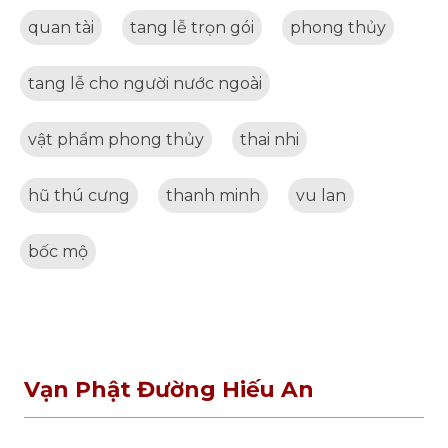
quan tài
tang lễ trọn gói
phong thủy
tang lễ cho người nước ngoài
vật phẩm phong thủy
thai nhi
hũ thú cưng
thanh minh
vu lan
bốc mộ
Vạn Phật Đường Hiếu An