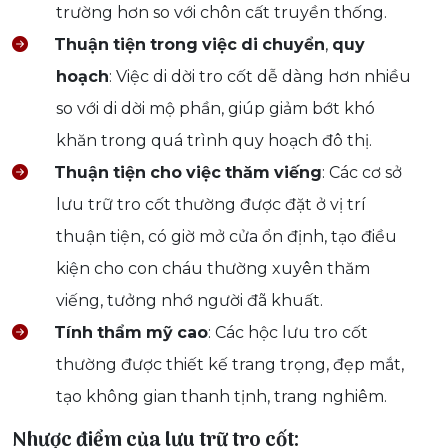
trường hơn so với chôn cất truyền thống.
Thuận
tiện
trong
việc
di
chuyển
,
quy
hoạch
: Việc di dời tro cốt dễ dàng hơn nhiều
so với di dời mộ phần, giúp giảm bớt khó
khăn trong quá trình quy hoạch đô thị.
Thuận
tiện
cho
việc
thăm
viếng
: Các cơ sở
lưu trữ tro cốt thường được đặt ở vị trí
thuận tiện, có giờ mở cửa ổn định, tạo điều
kiện cho con cháu thường xuyên thăm
viếng, tưởng nhớ người đã khuất.
Tính
thẩm
mỹ
cao
: Các hộc lưu tro cốt
thường được thiết kế trang trọng, đẹp mắt,
tạo không gian thanh tịnh, trang nghiêm.
Nhược điểm của lưu trữ tro cốt: