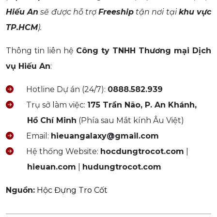
Hiếu An
sẽ được hỗ trợ
Freeship
tận nơi tại
khu vực
TP.HCM
).
Thông tin liên hệ
Công ty TNHH Thương mại Dịch
vụ Hiếu An
:
Hotline Dự án (24/7):
0888.582.939
Trụ sở làm việc:
175 Trần Não, P. An Khánh,
Hồ Chí Minh
(Phía sau Mắt kính Âu Việt)
Email:
hieuangalaxy@gmail.com
Hệ thống Website:
hocdungtrocot.com
|
hieuan.com
|
hudungtrocot.com
Nguồn:
Hộc Đựng Tro Cốt