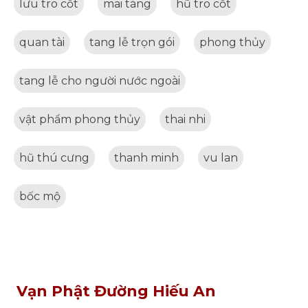
lưu tro cốt
mai táng
hũ tro cốt
quan tài
tang lễ trọn gói
phong thủy
tang lễ cho người nước ngoài
vật phẩm phong thủy
thai nhi
hũ thú cưng
thanh minh
vu lan
bốc mộ
Vạn Phật Đường Hiếu An