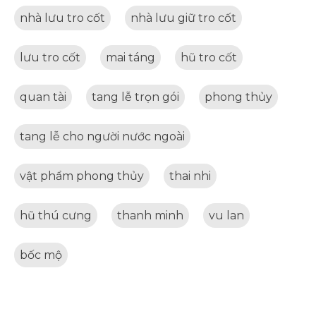
nhà lưu tro cốt
nhà lưu giữ tro cốt
lưu tro cốt
mai táng
hũ tro cốt
quan tài
tang lễ trọn gói
phong thủy
tang lễ cho người nước ngoài
vật phẩm phong thủy
thai nhi
hũ thú cưng
thanh minh
vu lan
bốc mộ