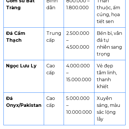
Gốm sứ Bát
Bình
800.000 –
Thân
Tràng
dân
1.800.000
thuộc, ấm
cúng, họa
tiết sen
Đá Cẩm
Trung
2.500.000
Bền bỉ, vân
Thạch
cấp
–
đá tự
4.500.000
nhiên sang
trọng
Ngọc Lưu Ly
Cao
4.000.000
Vẻ đẹp
cấp
–
tâm linh,
15.000.000
thanh
khiết
Đá
Cao
5.000.000
Xuyên
Onyx/Pakistan
cấp
–
sáng, màu
10.000.000
sắc lộng
lẫy