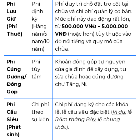
Phí
Phí
Phí duy trì chỗ đặt tro cốt tại
Lưu
định
chùa và chi phí quản lý cơ bản.
Giữ
kỳ
Mức phí này dao động rất lớn,
(Phí
(Hàng
từ
500.000 VNĐ – 5.000.000
Thuê)
năm/5
VNĐ
(hoặc hơn) tùy thuộc vào
năm/10
độ nổi tiếng và quy mô của
năm)
chùa.
Phí
Phí
Khoản đóng góp tự nguyện
Cúng
tùy
của gia đình để xây dựng, tu
Dường/
tâm
sửa chùa hoặc cúng dường
Đóng
chư Tăng, Ni.
Góp
Phí
Chi phí
Chi phí đăng ký cho các khóa
Cầu
theo
lễ, lễ cầu siêu đặc biệt (
Ví dụ:
lễ
Siêu
sự kiện
Rằm tháng Bảy, lễ chung
(Phát
thất
).
sinh)