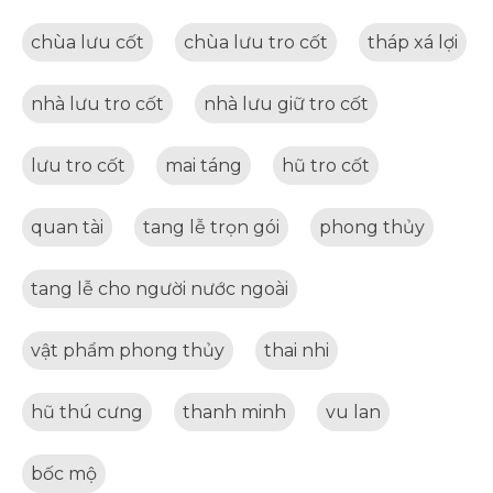
chùa lưu cốt
chùa lưu tro cốt
tháp xá lợi
nhà lưu tro cốt
nhà lưu giữ tro cốt
lưu tro cốt
mai táng
hũ tro cốt
quan tài
tang lễ trọn gói
phong thủy
tang lễ cho người nước ngoài
vật phẩm phong thủy
thai nhi
hũ thú cưng
thanh minh
vu lan
bốc mộ