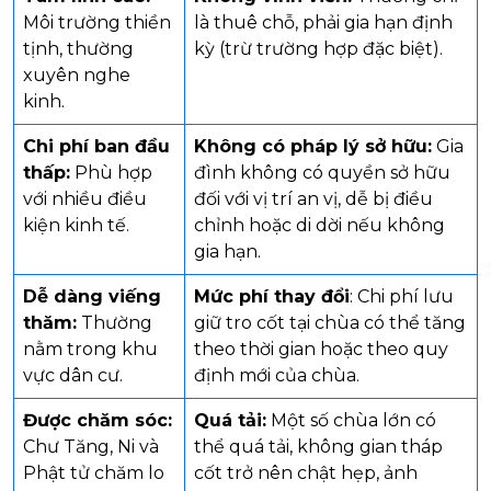
Môi trường thiền
là thuê chỗ, phải gia hạn định
tịnh, thường
kỳ (trừ trường hợp đặc biệt).
xuyên nghe
kinh.
Chi phí ban đầu
Không có pháp lý sở hữu:
Gia
thấp:
Phù hợp
đình không có quyền sở hữu
với nhiều điều
đối với vị trí an vị, dễ bị điều
kiện kinh tế.
chỉnh hoặc di dời nếu không
gia hạn.
Dễ dàng viếng
Mức phí thay đổi
: Chi phí lưu
thăm:
Thường
giữ tro cốt tại chùa có thể tăng
nằm trong khu
theo thời gian hoặc theo quy
vực dân cư.
định mới của chùa.
Được chăm sóc:
Quá tải:
Một số chùa lớn có
Chư Tăng, Ni và
thể quá tải, không gian tháp
Phật tử chăm lo
cốt trở nên chật hẹp, ảnh