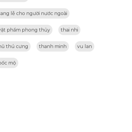
tang lễ cho người nước ngoài
vật phẩm phong thủy
thai nhi
hũ thú cưng
thanh minh
vu lan
bốc mộ