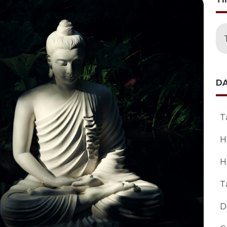
D
T
H
H
T
D