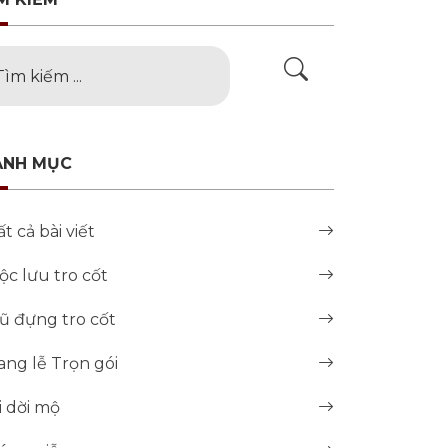
ANH MỤC
ất cả bài viết
ộc lưu tro cốt
ũ đựng tro cốt
ang lễ Trọn gói
i dời mộ