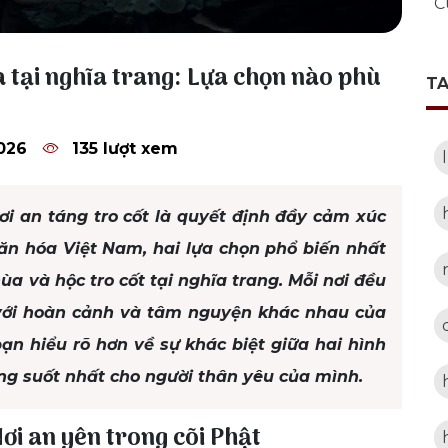
C
à tại nghĩa trang: Lựa chọn nào phù
T
026
135 lượt xem
nơi an táng tro cốt là quyết định đầy cảm xúc
văn hóa Việt Nam, hai lựa chọn phổ biến nhất
ùa và hộc tro cốt tại nghĩa trang. Mỗi nơi đều
 với hoàn cảnh và tâm nguyện khác nhau của
bạn hiểu rõ hơn về sự khác biệt giữa hai hình
áng suốt nhất cho người thân yêu của mình.
ơi an yên trong cõi Phật