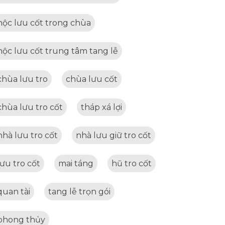
hộc lưu cốt trong chùa
hộc lưu cốt trung tâm tang lễ
chùa lưu tro
chùa lưu cốt
chùa lưu tro cốt
tháp xá lợi
nhà lưu tro cốt
nhà lưu giữ tro cốt
lưu tro cốt
mai táng
hũ tro cốt
quan tài
tang lễ trọn gói
phong thủy