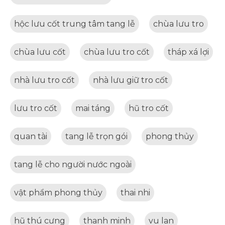
hộc lưu cốt trung tâm tang lễ
chùa lưu tro
chùa lưu cốt
chùa lưu tro cốt
tháp xá lợi
nhà lưu tro cốt
nhà lưu giữ tro cốt
lưu tro cốt
mai táng
hũ tro cốt
quan tài
tang lễ trọn gói
phong thủy
tang lễ cho người nước ngoài
vật phẩm phong thủy
thai nhi
hũ thú cưng
thanh minh
vu lan