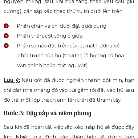
nguyên miếng (sau khi hỏa táng theo yêu cầu giữ
xương), cần sắp xếp theo thứ tự từ dưới lên trên:
Phần chân và chi dưới đặt dưới cùng.
Phần thân, cột sống ở giữa.
Phần sọ não đặt trên cùng, mặt hướng về
phía trước của hũ (thường là hướng có hoa
văn chính hoặc mặt nguyệt).
Lưu ý:
Nếu cốt đã được nghiền thành bột mịn, bạn
chỉ cần nhẹ nhàng đổ vào túi gấm rồi đặt vào hũ, sau
đó trải một lớp thạch anh lên trên để thanh tẩy.
Bước 3: Đậy nắp và niêm phong
Sau khi đã hoàn tất việc sắp xếp, nắp hũ sẽ được đậy
kín. Nhiều gia đình cẩn thận hơn sẽ dùng keo