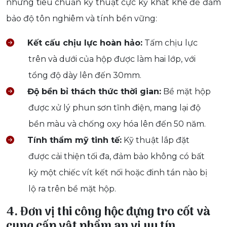
những tiêu chuẩn kỹ thuật cực kỳ khắt khe để đảm
bảo độ tôn nghiêm và tính bền vững:
Kết cấu chịu lực hoàn hảo:
Tấm chịu lực
trên và dưới của hộp được làm hai lớp, với
tổng độ dày lên đến 30mm.
Độ bền bỉ thách thức thời gian:
Bề mặt hộp
được xử lý phun sơn tĩnh điện, mang lại độ
bền màu và chống oxy hóa lên đến 50 năm.
Tính thẩm mỹ tinh tế:
Kỹ thuật lắp đặt
được cải thiện tối đa, đảm bảo không có bất
kỳ một chiếc vít kết nối hoặc đinh tán nào bị
lộ ra trên bề mặt hộp.
4. Đơn vị thi công hộc đựng tro cốt và
cung cấp vật phẩm an vị uy tín