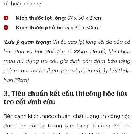
bà hoặc cha mẹ.
Kích thước lọt lòng:
67 x 30 x 27cm.
Kích thước phủ bì:
74 x 30 x 30cm.
(
Lưu ý quan trọng:
Chiều cao lọt lòng tối đa của cả
hộc đơn và hộc đôi đều là
27cm
. Do đó, khi chọn
mua hũ đựng tro cốt, gia đình cần đảm bảo tổng
chiều cao của hũ (bao gồm cả phần nắp) phải thấp
hơn 27cm).
3. Tiêu chuẩn kết cấu thi công hộc lưu
tro cốt vĩnh cửu
Bên cạnh kích thước chuẩn, chất lượng thi công hộc
đựng tro cốt tại trung tâm tang lễ cũng đòi hỏi