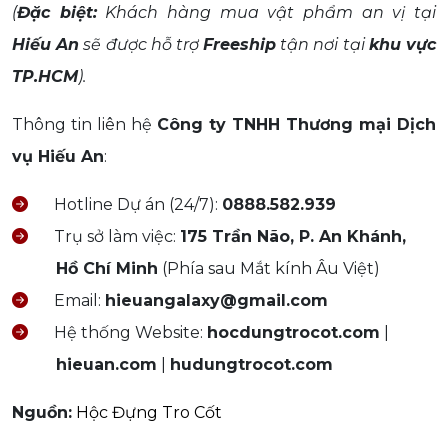
(
Đặc biệt:
Khách hàng mua vật phẩm an vị tại
Hiếu An
sẽ được hỗ trợ
Freeship
tận nơi tại
khu vực
TP.HCM
).
Thông tin liên hệ
Công ty TNHH Thương mại Dịch
vụ Hiếu An
:
Hotline Dự án (24/7):
0888.582.939
Trụ sở làm việc:
175 Trần Não, P. An Khánh,
Hồ Chí Minh
(Phía sau Mắt kính Âu Việt)
Email:
hieuangalaxy@gmail.com
Hệ thống Website:
hocdungtrocot.com
|
hieuan.com
|
hudungtrocot.com
Nguồn:
Hộc Đựng Tro Cốt