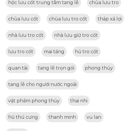
hộc lưu cốt trung tâm tang lễ
chùa lưu tro
chùa lưu cốt
chùa lưu tro cốt
tháp xá lợi
nhà lưu tro cốt
nhà lưu giữ tro cốt
lưu tro cốt
mai táng
hũ tro cốt
quan tài
tang lễ trọn gói
phong thủy
tang lễ cho người nước ngoài
vật phẩm phong thủy
thai nhi
hũ thú cưng
thanh minh
vu lan