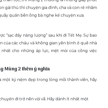
on gái thủ thỉ chuyện gia đình, cha và con rể nhâm
ẻ quây quần bên ông bà nghe kể chuyện xưa.
ợc “sạc đầy năng lượng” sau khi đi Tết Mẹ. Sự bao
tan của các cháu và không gian yên bình ở quê nhà
ả nhất cho những áp lực, mệt mỏi của công việc
ày Mùng 2 thêm ý nghĩa
à một kỷ niệm đẹp trong lòng mỗi thành viên, hãy
huyến đi trở nên vội vã. Hãy dành ít nhất một