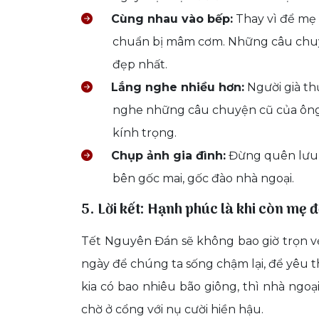
Cùng nhau vào bếp:
Thay vì để mẹ
chuẩn bị mâm cơm. Những câu chuy
đẹp nhất.
Lắng nghe nhiều hơn:
Người già th
nghe những câu chuyện cũ của ông b
kính trọng.
Chụp ảnh gia đình:
Đừng quên lưu l
bên gốc mai, gốc đào nhà ngoại.
5. Lời kết: Hạnh phúc là khi còn mẹ đ
Tết Nguyên Đán sẽ không bao giờ trọn vẹ
ngày để chúng ta sống chậm lại, để yêu 
kia có bao nhiêu bão giông, thì nhà ngoạ
chờ ở cổng với nụ cười hiền hậu.