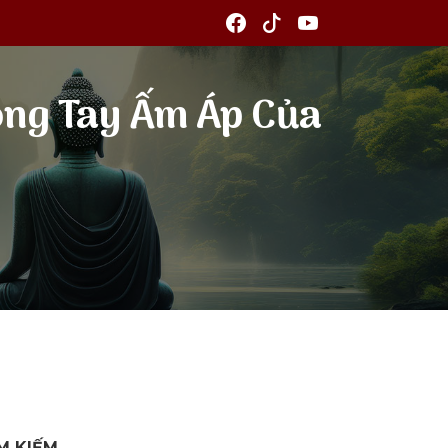
Vòng Tay Ấm Áp Của
M KIẾM