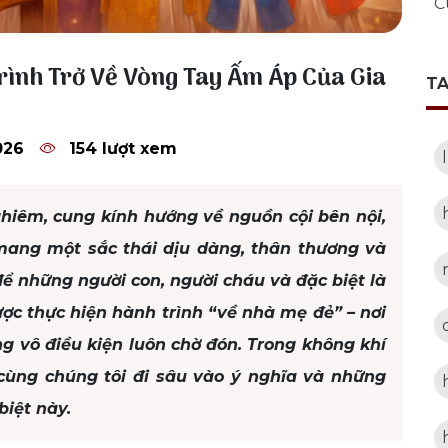
C
rình Trở Về Vòng Tay Ấm Áp Của Gia
T
026
154 lượt xem
hiêm, cung kính hướng về nguồn cội bên nội,
 mang một sắc thái dịu dàng, thân thương và
ể những người con, người cháu và đặc biệt là
ợc thực hiện hành trình “về nhà mẹ đẻ” – nơi
g vô điều kiện luôn chờ đón. Trong không khí
cùng chúng tôi đi sâu vào ý nghĩa và những
iệt này.