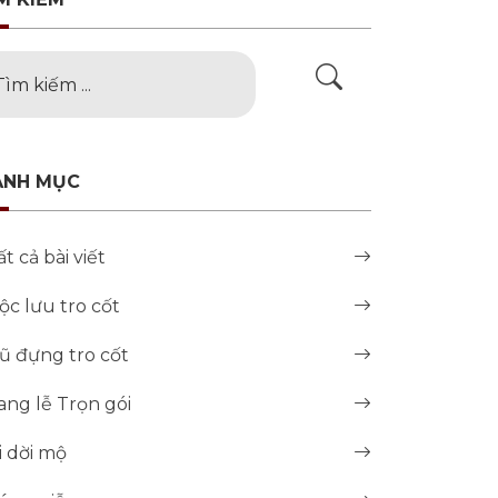
ANH MỤC
ất cả bài viết
ộc lưu tro cốt
ũ đựng tro cốt
ang lễ Trọn gói
i dời mộ