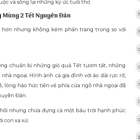
ộc và sống lại những ký ức tuổi thơ.
ày Mùng 2 Tết Nguyên Đán
 hơn nhưng không kém phần trang trọng so với
ờng chuẩn bị những giỏ quà Tết tươm tất, những
nhà ngoại. Hình ảnh cả gia đình với áo dài rực rỡ,
lòng háo hức tiến về phía cửa ngõ nhà ngoại đã
guyên Đán.
ấy thôi nhưng chứa đựng cả một bầu trời hạnh phúc
i con xa xứ.