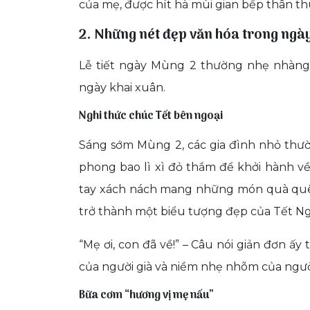
của mẹ, được hít hà mùi gian bếp thân thu
2. Những nét đẹp văn hóa trong ng
Lễ tiết ngày Mùng 2 thường nhẹ nhàng
ngày khai xuân.
Nghi thức chúc Tết bên ngoại
Sáng sớm Mùng 2, các gia đình nhỏ thư
phong bao lì xì đỏ thắm để khởi hành về 
tay xách nách mang những món quà quê, 
trở thành một biểu tượng đẹp của Tết N
“Mẹ ơi, con đã về!” – Câu nói giản đơn 
của người già và niềm nhẹ nhõm của ngườ
Bữa cơm “hương vị mẹ nấu”