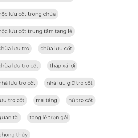
hộc lưu cốt trong chùa
hộc lưu cốt trung tâm tang lễ
chùa lưu tro
chùa lưu cốt
chùa lưu tro cốt
tháp xá lợi
nhà lưu tro cốt
nhà lưu giữ tro cốt
lưu tro cốt
mai táng
hũ tro cốt
quan tài
tang lễ trọn gói
phong thủy