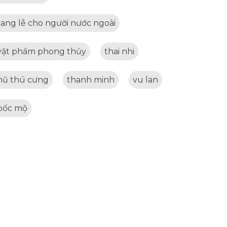
tang lễ cho người nước ngoài
vật phẩm phong thủy
thai nhi
hũ thú cưng
thanh minh
vu lan
bốc mộ