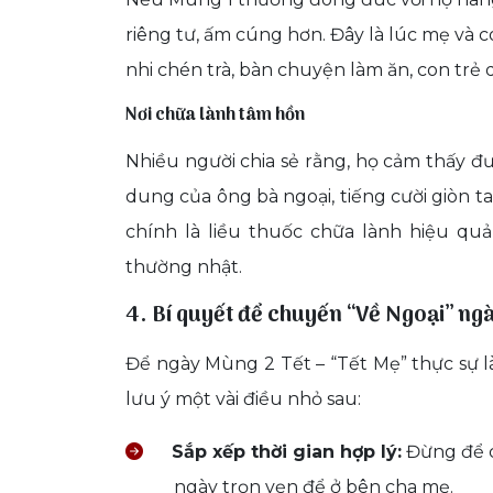
riêng tư, ấm cúng hơn. Đây là lúc mẹ và c
nhi chén trà, bàn chuyện làm ăn, con tr
Nơi chữa lành tâm hồn
Nhiều người chia sẻ rằng, họ cảm thấy đư
dung của ông bà ngoại, tiếng cười giòn 
chính là liều thuốc chữa lành hiệu qu
thường nhật.
4. Bí quyết để chuyến “Về Ngoại” ng
Để ngày Mùng 2 Tết – “Tết Mẹ” thực sự l
lưu ý một vài điều nhỏ sau:
Sắp xếp thời gian hợp lý:
Đừng để c
ngày trọn vẹn để ở bên cha mẹ.