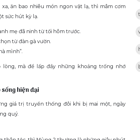
o xa, ăn bao nhiêu món ngon vật lạ, thì mâm cơm
 sức hút kỳ lạ.
nh mẹ đã ninh từ tối hôm trước.
chọn từ đàn gà vườn.
hà mình”.
 lòng, mà để lấp đầy những khoảng trống nhớ
 sống hiện đại
ững giá trị truyền thống đôi khi bị mai một, ngày
áng quý.
 thân tộc, thì Mùng 2 thường là những giây phút