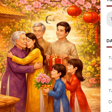
D
T
H
H
T
D