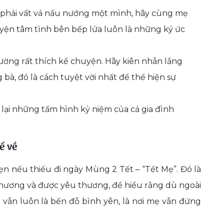
 phải vất vả nấu nướng một mình, hãy cùng mẹ
ện tâm tình bên bếp lửa luôn là những ký ức
ường rất thích kể chuyện. Hãy kiên nhẫn lắng
à, đó là cách tuyệt vời nhất để thể hiện sự
ại những tấm hình kỷ niệm của cả gia đình
ể về
n nếu thiếu đi ngày Mùng 2 Tết – “Tết Mẹ”. Đó là
thương và được yêu thương, để hiểu rằng dù ngoài
i vẫn luôn là bến đỗ bình yên, là nơi mẹ vẫn đứng