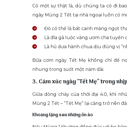
Có một sự thật là, dù chúng ta có đi ba
ngày Mùng 2 Tết tại nhà ngoại luôn có một
Đó có thể là bát canh măng ngọt tha
Là đĩa gà luộc vàng ươm cha tuyển 
Là hũ dưa hành chua dịu đúng vị “n
Bữa cơm ngày Tết Mẹ không chỉ để no
nhung trong suốt một năm dài.
3. Cảm xúc ngày “Tết Mẹ” trong nhịp
Giữa dòng chảy của thời đại 4.0, khi nh
Mùng 2 Tết – “Tết Mẹ” lại càng trở nên đ
Khoảng lặng sau những ồn ào
Nếu Mùng 1 thường đông đúc với họ hàng