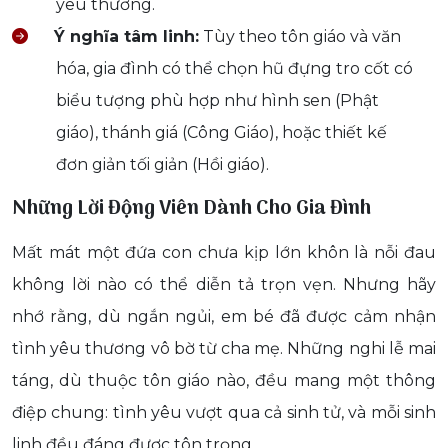
yêu thương.
Ý nghĩa tâm linh:
Tùy theo tôn giáo và văn
hóa, gia đình có thể chọn hũ đựng tro cốt có
biểu tượng phù hợp như hình sen (Phật
giáo), thánh giá (Công Giáo), hoặc thiết kế
đơn giản tối giản (Hồi giáo).
Những Lời Động Viên Dành Cho Gia Đình
Mất mát một đứa con chưa kịp lớn khôn là nỗi đau
không lời nào có thể diễn tả trọn vẹn. Nhưng hãy
nhớ rằng, dù ngắn ngủi, em bé đã được cảm nhận
tình yêu thương vô bờ từ cha mẹ. Những nghi lễ mai
táng, dù thuộc tôn giáo nào, đều mang một thông
điệp chung: tình yêu vượt qua cả sinh tử, và mỗi sinh
linh đều đáng được tôn trọng.