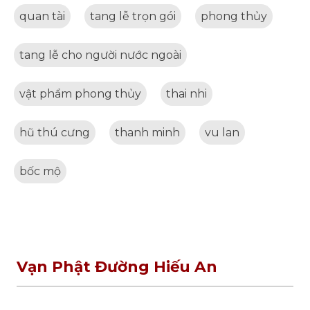
quan tài
tang lễ trọn gói
phong thủy
tang lễ cho người nước ngoài
vật phẩm phong thủy
thai nhi
hũ thú cưng
thanh minh
vu lan
bốc mộ
Vạn Phật Đường Hiếu An