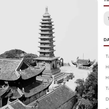
D
T
H
H
T
D