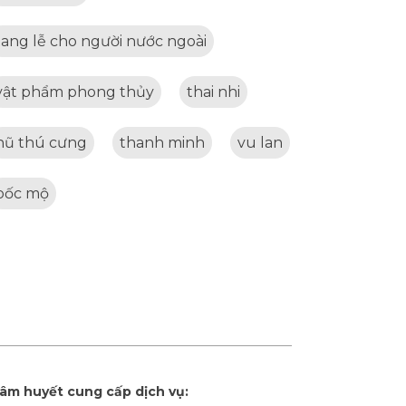
tang lễ cho người nước ngoài
vật phẩm phong thủy
thai nhi
hũ thú cưng
thanh minh
vu lan
bốc mộ
tâm huyết cung cấp dịch vụ: