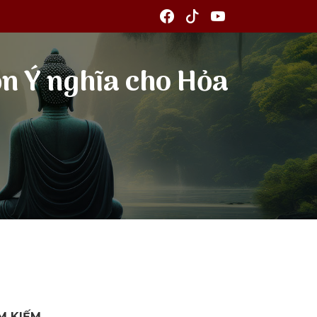
họn Ý nghĩa cho Hỏa
M KIẾM