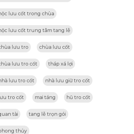
hộc lưu cốt trong chùa
hộc lưu cốt trung tâm tang lễ
chùa lưu tro
chùa lưu cốt
chùa lưu tro cốt
tháp xá lợi
nhà lưu tro cốt
nhà lưu giữ tro cốt
lưu tro cốt
mai táng
hũ tro cốt
quan tài
tang lễ trọn gói
phong thủy