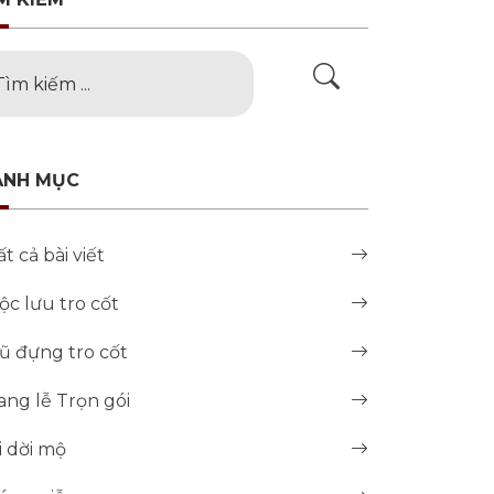
ANH MỤC
ất cả bài viết
ộc lưu tro cốt
ũ đựng tro cốt
ang lễ Trọn gói
i dời mộ