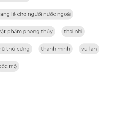
tang lễ cho người nước ngoài
vật phẩm phong thủy
thai nhi
hũ thú cưng
thanh minh
vu lan
bốc mộ