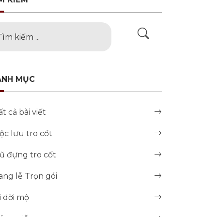
ANH MỤC
ất cả bài viết
ộc lưu tro cốt
ũ đựng tro cốt
ang lễ Trọn gói
i dời mộ