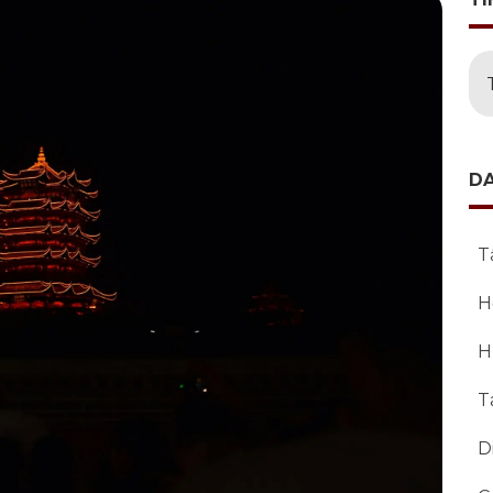
D
T
H
H
T
D