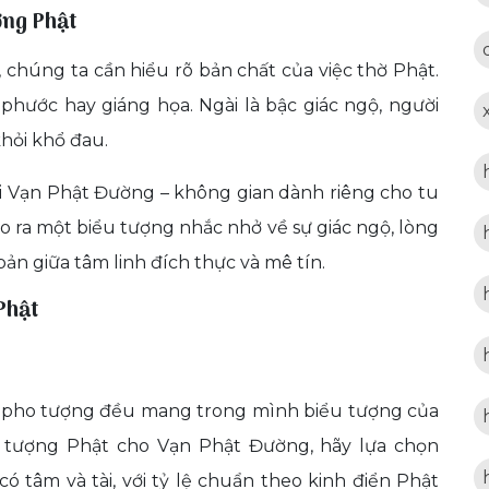
ợng Phật
 chúng ta cần hiểu rõ bản chất của việc thờ Phật.
 phước hay giáng họa. Ngài là bậc giác ngộ, người
khỏi khổ đau.
tại Vạn Phật Đường – không gian dành riêng cho tu
o ra một biểu tượng nhắc nhở về sự giác ngộ, lòng
 bản giữa tâm linh đích thực và mê tín.
Phật
ỗi pho tượng đều mang trong mình biểu tượng của
họn tượng Phật cho Vạn Phật Đường, hãy lựa chọn
ó tâm và tài, với tỷ lệ chuẩn theo kinh điển Phật