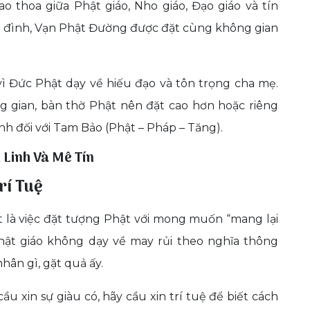
o thoa giữa Phật giáo, Nho giáo, Đạo giáo và tín
a đình, Vạn Phật Đường được đặt cùng không gian
ì Đức Phật dạy về hiếu đạo và tôn trọng cha mẹ.
 gian, bàn thờ Phật nên đặt cao hơn hoặc riêng
ính đối với Tam Bảo (Phật – Pháp – Tăng).
 Linh Và Mê Tín
rí Tuệ
 là việc đặt tượng Phật với mong muốn “mang lại
 Phật giáo không dạy về may rủi theo nghĩa thông
hân gì, gặt quả ấy.
u xin sự giàu có, hãy cầu xin trí tuệ để biết cách