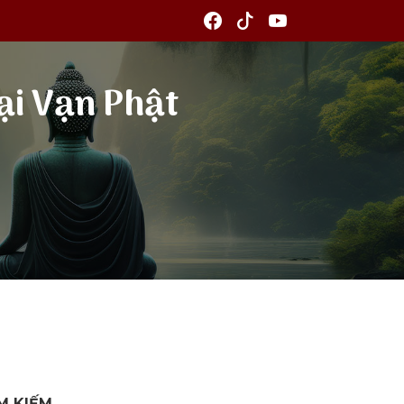
ại Vạn Phật
M KIẾM