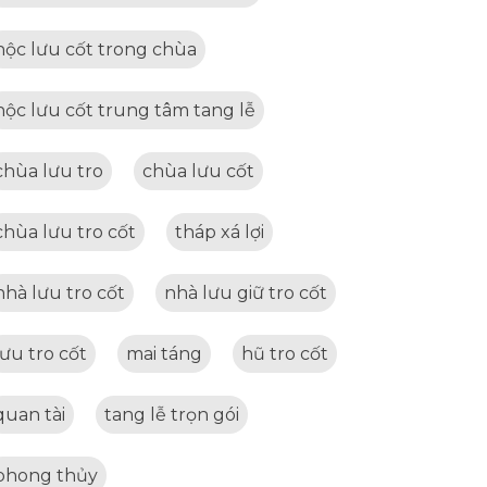
hộc lưu cốt trong chùa
hộc lưu cốt trung tâm tang lễ
chùa lưu tro
chùa lưu cốt
chùa lưu tro cốt
tháp xá lợi
nhà lưu tro cốt
nhà lưu giữ tro cốt
lưu tro cốt
mai táng
hũ tro cốt
quan tài
tang lễ trọn gói
phong thủy