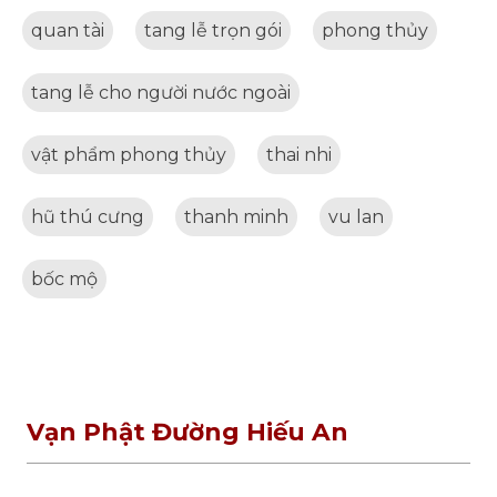
quan tài
tang lễ trọn gói
phong thủy
tang lễ cho người nước ngoài
vật phẩm phong thủy
thai nhi
hũ thú cưng
thanh minh
vu lan
bốc mộ
Vạn Phật Đường Hiếu An