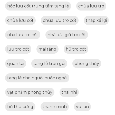
hộc lưu cốt trung tâm tang lễ
chùa lưu tro
chùa lưu cốt
chùa lưu tro cốt
tháp xá lợi
nhà lưu tro cốt
nhà lưu giữ tro cốt
lưu tro cốt
mai táng
hũ tro cốt
quan tài
tang lễ trọn gói
phong thủy
tang lễ cho người nước ngoài
vật phẩm phong thủy
thai nhi
hũ thú cưng
thanh minh
vu lan