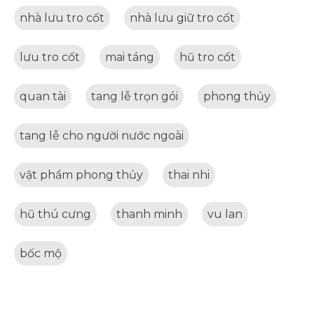
nhà lưu tro cốt
nhà lưu giữ tro cốt
lưu tro cốt
mai táng
hũ tro cốt
quan tài
tang lễ trọn gói
phong thủy
tang lễ cho người nước ngoài
vật phẩm phong thủy
thai nhi
hũ thú cưng
thanh minh
vu lan
bốc mộ