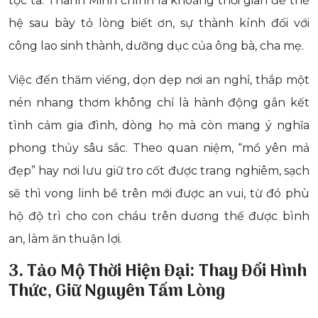
tộc ta. Thanh Minh chính là khoảng thời gian để thế
hệ sau bày tỏ lòng biết ơn, sự thành kính đối với
công lao sinh thành, dưỡng dục của ông bà, cha mẹ.
Việc đến thăm viếng, dọn dẹp nơi an nghỉ, thắp một
nén nhang thơm không chỉ là hành động gắn kết
tình cảm gia đình, dòng họ mà còn mang ý nghĩa
phong thủy sâu sắc. Theo quan niệm, “mồ yên mả
đẹp” hay nơi lưu giữ tro cốt được trang nghiêm, sạch
sẽ thì vong linh bề trên mới được an vui, từ đó phù
hộ độ trì cho con cháu trên dương thế được bình
an, làm ăn thuận lợi.
3. Tảo Mộ Thời Hiện Đại: Thay Đổi Hình
Thức, Giữ Nguyên Tấm Lòng