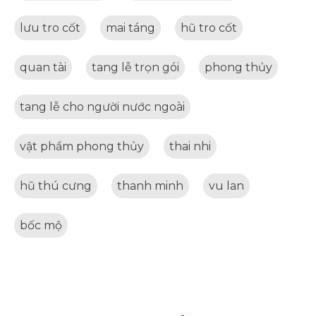
lưu tro cốt
mai táng
hũ tro cốt
quan tài
tang lễ trọn gói
phong thủy
tang lễ cho người nước ngoài
vật phẩm phong thủy
thai nhi
hũ thú cưng
thanh minh
vu lan
bốc mộ