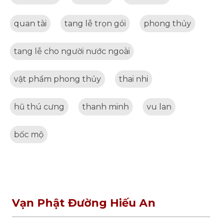
quan tài
tang lễ trọn gói
phong thủy
tang lễ cho người nước ngoài
vật phẩm phong thủy
thai nhi
hũ thú cưng
thanh minh
vu lan
bốc mộ
Vạn Phật Đường Hiếu An