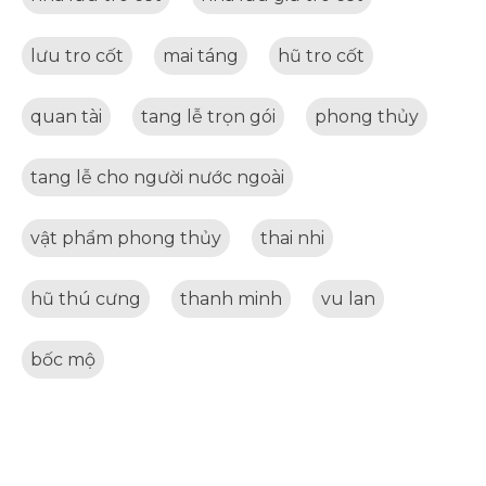
lưu tro cốt
mai táng
hũ tro cốt
quan tài
tang lễ trọn gói
phong thủy
tang lễ cho người nước ngoài
vật phẩm phong thủy
thai nhi
hũ thú cưng
thanh minh
vu lan
bốc mộ