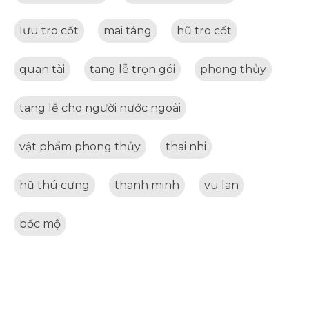
lưu tro cốt
mai táng
hũ tro cốt
quan tài
tang lễ trọn gói
phong thủy
tang lễ cho người nước ngoài
vật phẩm phong thủy
thai nhi
hũ thú cưng
thanh minh
vu lan
bốc mộ