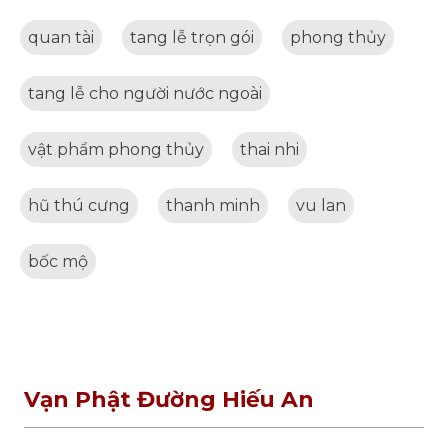
quan tài
tang lễ trọn gói
phong thủy
tang lễ cho người nước ngoài
vật phẩm phong thủy
thai nhi
hũ thú cưng
thanh minh
vu lan
bốc mộ
Vạn Phật Đường Hiếu An