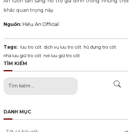
An luôn sẵn sàng hỗ trợ gia đình trong những thời
khắc quan trọng này.
Nguồn:
Hiếu An Official
Tags:
lưu tro cốt
dịch vụ lưu tro cốt
hũ đựng tro cốt
nhà lưu giữ tro cốt
nơi lưu giữ tro cốt
TÌM KIẾM
DANH MỤC
Tất cả bài viết