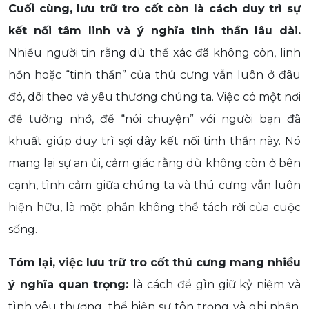
Cuối cùng, lưu trữ tro cốt còn là cách duy trì sự
kết nối tâm linh và ý nghĩa tinh thần lâu dài.
Nhiều người tin rằng dù thể xác đã không còn, linh
hồn hoặc “tinh thần” của thú cưng vẫn luôn ở đâu
đó, dõi theo và yêu thương chúng ta. Việc có một nơi
để tưởng nhớ, để “nói chuyện” với người bạn đã
khuất giúp duy trì sợi dây kết nối tinh thần này. Nó
mang lại sự an ủi, cảm giác rằng dù không còn ở bên
cạnh, tình cảm giữa chúng ta và thú cưng vẫn luôn
hiện hữu, là một phần không thể tách rời của cuộc
sống.
Tóm lại, việc lưu trữ tro cốt thú cưng mang nhiều
ý nghĩa quan trọng:
là cách để gìn giữ kỷ niệm và
tình yêu thương, thể hiện sự tôn trọng và ghi nhận,