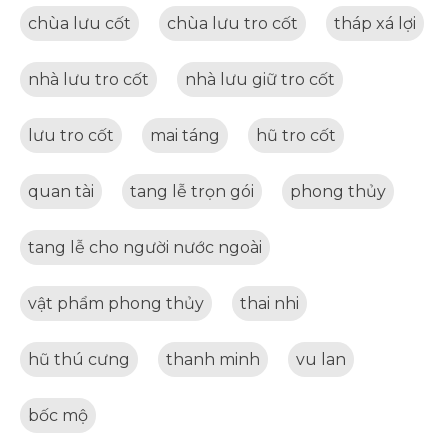
chùa lưu cốt
chùa lưu tro cốt
tháp xá lợi
nhà lưu tro cốt
nhà lưu giữ tro cốt
lưu tro cốt
mai táng
hũ tro cốt
quan tài
tang lễ trọn gói
phong thủy
tang lễ cho người nước ngoài
vật phẩm phong thủy
thai nhi
hũ thú cưng
thanh minh
vu lan
bốc mộ