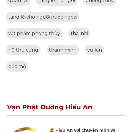
quan tài
tang lễ trọn gói
phong thủy
tang lễ cho người nước ngoài
vật phẩm phong thủy
thai nhi
hũ thú cưng
thanh minh
vu lan
bốc mộ
Vạn Phật Đường Hiếu An
Hiếu An với chuyên môn và