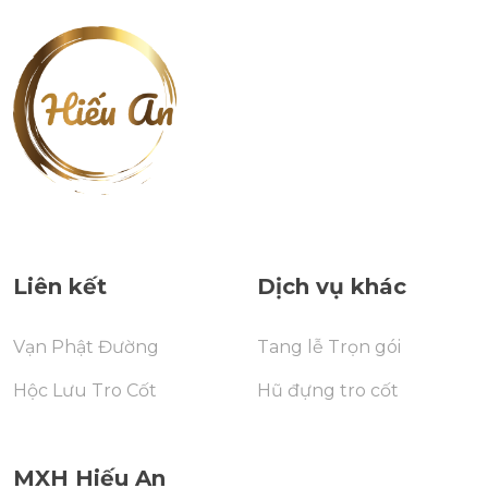
Liên kết
Dịch vụ khác
Vạn Phật Đường
Tang lễ Trọn gói
Hộc Lưu Tro Cốt
Hũ đựng tro cốt
MXH Hiếu An