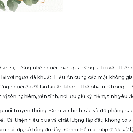
 an vị, tưởng nhớ người thân quá vãng là truyền thống
 lại với người đã khuất. Hiếu An cung cấp một không gi
ững người đã để lại dấu ấn không thể phai mờ trong cu
n vị tôn nghiêm, yên tĩnh, nơi lưu giữ kỷ niệm, tình yêu đố
 nối truyền thống. Định vị chính xác và độ phẳng cao
i. Cải thiện hiệu quả và chất lượng lắp đặt; không có vít
àm hai lớp, có tổng độ dày 30mm. Bề mặt hộp được xử l